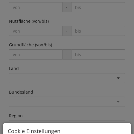
-
Nutzfläche (von/bis)
-
Grundfläche (von/bis)
-
Land
Bundesland
Region
Cookie Einstellungen